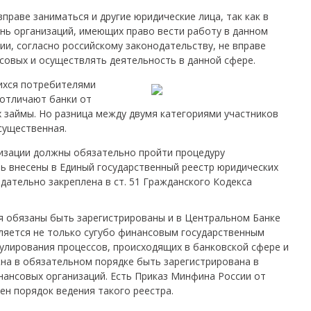
раве заниматься и другие юридические лица, так как в
ень организаций, имеющих право вести работу в данном
и, согласно российскому законодательству, не вправе
совых и осуществлять деятельность в данной сфере.
ихся потребителями
 отличают банки от
 займы. Но разница между двумя категориями участников
существенная.
изации должны обязательно пройти процедуру
ть внесены в Единый государственный реестр юридических
дательно закреплена в ст. 51 Гражданского Кодекса
я обязаны быть зарегистрированы и в Центральном Банке
ляется не только сугубо финансовым государственным
гулирования процессов, происходящих в банковской сфере и
на в обязательном порядке быть зарегистрирована в
ансовых организаций. Есть Приказ Минфина России от
лен порядок ведения такого реестра.