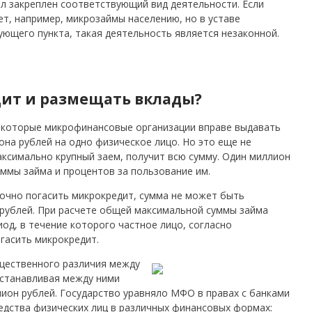
ыл закреплен соответствующий вид деятельности. Если
т, например, микрозаймы населению, но в уставе
ующего пункта, такая деятельность является незаконной.
дит и размещать вклады?
 которые микрофинансовые организации вправе выдавать
она рублей на одно физическое лицо. Но это еще не
аксимально крупный заем, получит всю сумму. Один миллион
уммы займа и процентов за пользование им.
очно погасить микрокредит, сумма не может быть
рублей. При расчете общей максимальной суммы займа
од, в течение которого частное лицо, согласно
гасить микрокредит.
ущественного различия между
устанавливая между ними
ион рублей. Государство уравняло МФО в правах с банками
едства физических лиц в различных финансовых формах: