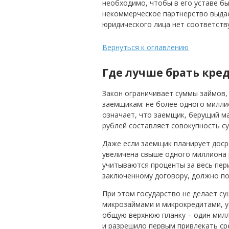
необходимо, чтобы в его уставе б
некоммерческое партнерство выдае
юридического лица нет соответств
Вернуться к оглавлению
Где лучше брать кре
Закон ограничивает суммы займов,
заемщикам: не более одного милли
означает, что заемщик, берущий м
рублей составляет совокупность с
Даже если заемщик планирует доср
увеличена свыше одного миллиона 
учитываются проценты за весь пери
заключенному договору, должно по
При этом государство не делает с
микрозаймами и микрокредитами, 
общую верхнюю планку – один милл
и разрешило первым привлекать ср