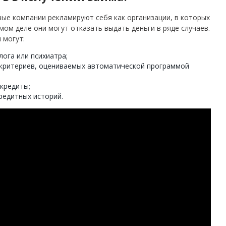
ые компании рекламируют себя как организации, в которых
мом деле они могут отказать выдать деньги в ряде случаев.
 могут:
лога или психиатра;
з критериев, оцениваемых автоматической программой
кредиты;
редитных историй.